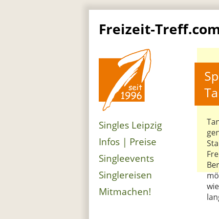
Freizeit-Treff.co
Sp
Ta
Tan
Singles Leipzig
gen
Infos | Preise
Sta
Fre
Singleevents
Ber
Singlereisen
möc
wie
Mitmachen!
lan