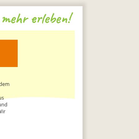
mehr erleben!
 dem
us
 und
Wir