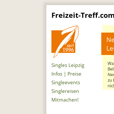
Freizeit-Treff.co
Ne
Le
Was
Singles Leipzig
Bel
Infos | Preise
Ne
zu 
Singleevents
nic
Singlereisen
Mitmachen!