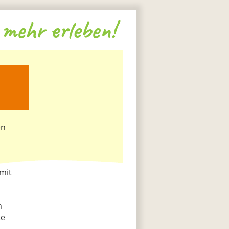
mehr erleben!
en
mit
m
te