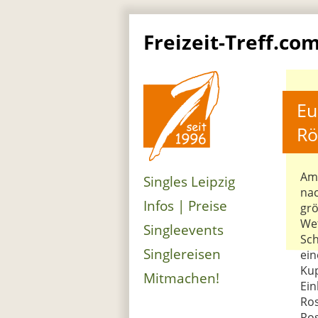
Freizeit-Treff.co
Eu
Rö
Am 
Singles Leipzig
nac
Infos | Preise
grö
Wet
Singleevents
Sch
Singlereisen
ein
Kup
Mitmachen!
Ein
Ros
Ro