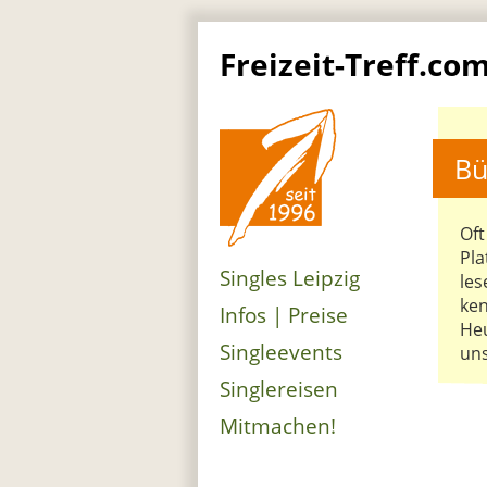
Freizeit-Treff.co
Bü
Oft
Pla
Singles Leipzig
les
ken
Infos | Preise
Heu
Singleevents
uns
Singlereisen
Mitmachen!