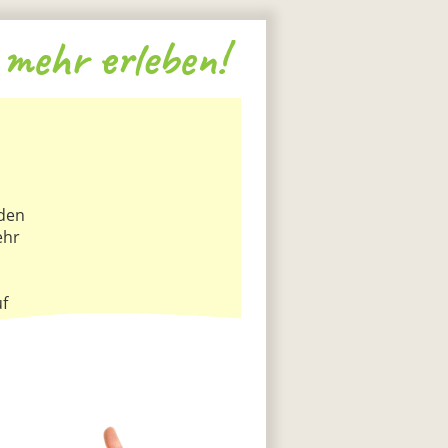
mehr erleben!
 den
ehr
uf